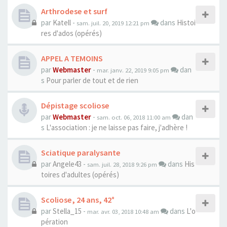
Arthrodese et surf
par
Katell
-
dans
Histoi
sam. juil. 20, 2019 12:21 pm
res d'ados (opérés)
APPEL A TEMOINS
par
Webmaster
-
dan
mar. janv. 22, 2019 9:05 pm
s
Pour parler de tout et de rien
Dépistage scoliose
par
Webmaster
-
dan
sam. oct. 06, 2018 11:00 am
s
L'association : je ne laisse pas faire, j'adhère !
Sciatique paralysante
par
Angele43
-
dans
His
sam. juil. 28, 2018 9:26 pm
toires d'adultes (opérés)
Scoliose, 24 ans, 42°
par
Stella_15
-
dans
L'o
mar. avr. 03, 2018 10:48 am
pération