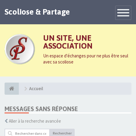
Scoliose & Partage
Toggle
Navigatio
UN SITE, UNE
ASSOCIATION
Un espace d'échanges pour ne plus être seul
avec sa scoliose
Accueil
MESSAGES SANS RÉPONSE
Aller à la recherche avancée
Rechercher