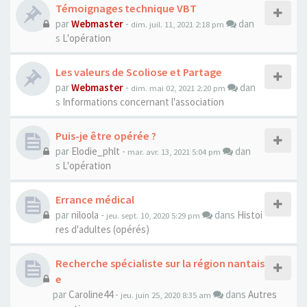
Témoignages technique VBT
par
Webmaster
-
dan
dim. juil. 11, 2021 2:18 pm
s
L'opération
Les valeurs de Scoliose et Partage
par
Webmaster
-
dan
dim. mai 02, 2021 2:20 pm
s
Informations concernant l'association
Puis-je être opérée ?
par
Elodie_phlt
-
dan
mar. avr. 13, 2021 5:04 pm
s
L'opération
Errance médical
par
niloola
-
dans
Histoi
jeu. sept. 10, 2020 5:29 pm
res d'adultes (opérés)
Recherche spécialiste sur la région nantais
e
par
Caroline44
-
dans
Autres
jeu. juin 25, 2020 8:35 am