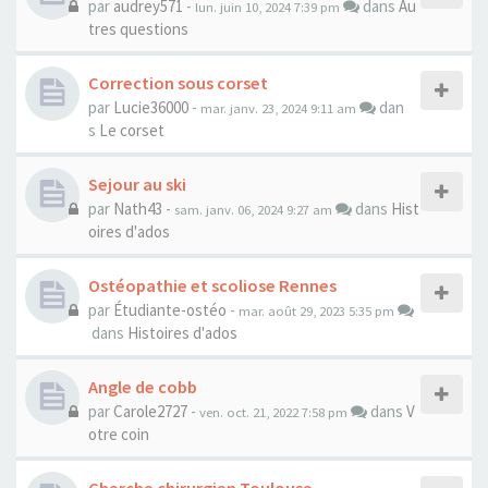
par
audrey571
-
dans
Au
lun. juin 10, 2024 7:39 pm
tres questions
Correction sous corset
par
Lucie36000
-
dan
mar. janv. 23, 2024 9:11 am
s
Le corset
Sejour au ski
par
Nath43
-
dans
Hist
sam. janv. 06, 2024 9:27 am
oires d'ados
Ostéopathie et scoliose Rennes
par
Étudiante-ostéo
-
mar. août 29, 2023 5:35 pm
dans
Histoires d'ados
Angle de cobb
par
Carole2727
-
dans
V
ven. oct. 21, 2022 7:58 pm
otre coin