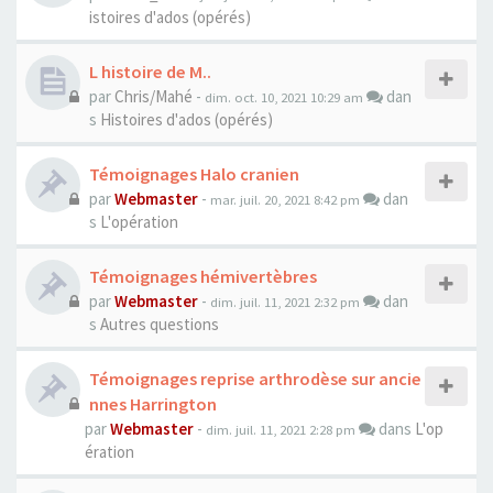
istoires d'ados (opérés)
L histoire de M..
par
Chris/Mahé
-
dan
dim. oct. 10, 2021 10:29 am
s
Histoires d'ados (opérés)
Témoignages Halo cranien
par
Webmaster
-
dan
mar. juil. 20, 2021 8:42 pm
s
L'opération
Témoignages hémivertèbres
par
Webmaster
-
dan
dim. juil. 11, 2021 2:32 pm
s
Autres questions
Témoignages reprise arthrodèse sur ancie
nnes Harrington
par
Webmaster
-
dans
L'op
dim. juil. 11, 2021 2:28 pm
ération