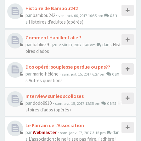
Histoire de Bambou242
par
bambou242
-
dan
ven. oct. 06, 2017 10:35 am
s
Histoires d'adultes (opérés)
Comment Habiller Lalie ?
par
bablie59
-
dans
Hist
jeu. août 03, 2017 9:40 am
oires d'ados
Dos opéré: souplesse perdue ou pas??
par
marie-hélène
-
dan
sam. juil. 15, 2017 6:27 pm
s
Autres questions
Interview sur les scolioses
par
dodo9910
-
dans
Hi
sam. avr. 15, 2017 12:35 pm
stoires d'ados (opérés)
Le Parrain de l'Association
par
Webmaster
-
dan
sam. janv. 07, 2017 3:15 pm
s
L'association : je ne laisse pas faire, j'adhère !