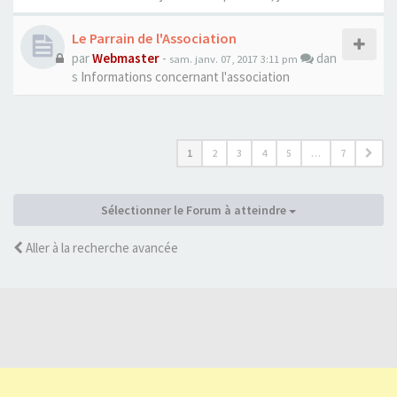
Le Parrain de l'Association
par
Webmaster
-
dan
sam. janv. 07, 2017 3:11 pm
s
Informations concernant l'association
1
2
3
4
5
…
7
Sélectionner le Forum à atteindre
Aller à la recherche avancée