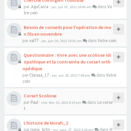
Cherche chirurgien Toulouse
par
JujuCarca
-
dans
Vo
jeu. juil. 07, 2022 10:49 am
tre coin
Besoin de conseils pour l'opération de mo
n fils en novembre
par
val77
-
dans
Votre coin
jeu. juin 30, 2022 10:05 am
Questionnaire : Vivre avec une scoliose idi
opathique et la contrainte du corset orth
opédique
par
Claraaa_17
-
dans
Votre
jeu. avr. 28, 2022 7:48 pm
coin
Corset Scoliose
par
Paul
-
dans
Le corse
mer. févr. 02, 2022 8:19 pm
t
L’histoire de Norah_2
par
nono_brtn
-
dans
H
jeu. janv. 27, 2022 5:24 pm