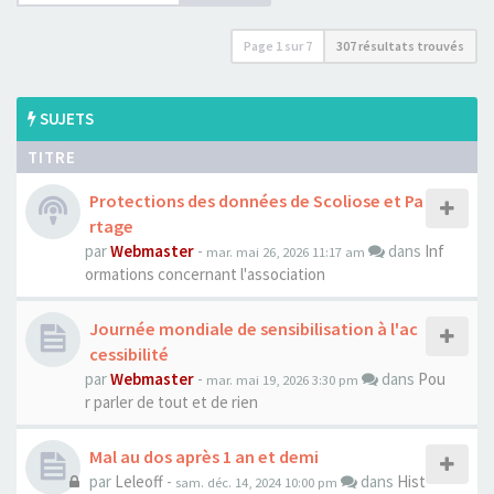
Page
1
sur
7
307 résultats trouvés
SUJETS
TITRE
Protections des données de Scoliose et Pa
rtage
par
Webmaster
-
dans
Inf
mar. mai 26, 2026 11:17 am
ormations concernant l'association
Journée mondiale de sensibilisation à l'ac
cessibilité
par
Webmaster
-
dans
Pou
mar. mai 19, 2026 3:30 pm
r parler de tout et de rien
Mal au dos après 1 an et demi
par
Leleoff
-
dans
Hist
sam. déc. 14, 2024 10:00 pm