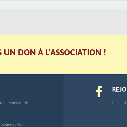
S UN DON À L'ASSOCIATION !
REJO
e d’hommes et de
Une autre
ologie ou leur