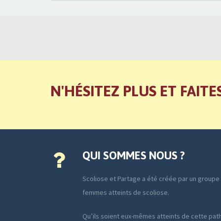
N'HÉSITEZ PLUS ET FAITE
QUI SOMMES NOUS ?
Scoliose et Partage a été créée par un group
femmes atteints de scoliose.
Qu’ils soient eux-mêmes atteints de cette path