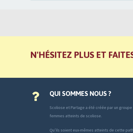
N'HÉSITEZ PLUS ET FAITE
QUI SOMMES NOUS ?
Scoliose et Partage a été créée par un group
femmes atteints de scoliose.
Qu’ils soient eux-mêmes atteints de cette path