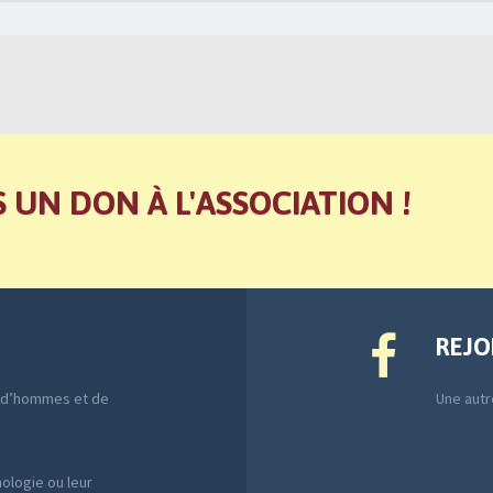
S UN DON À L'ASSOCIATION !
REJO
e d’hommes et de
Une autre
ologie ou leur