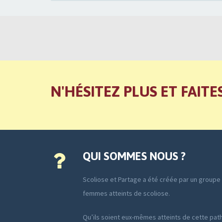
N'HÉSITEZ PLUS ET FAITE
QUI SOMMES NOUS ?
Scoliose et Partage a été créée par un group
femmes atteints de scoliose.
Qu’ils soient eux-mêmes atteints de cette path