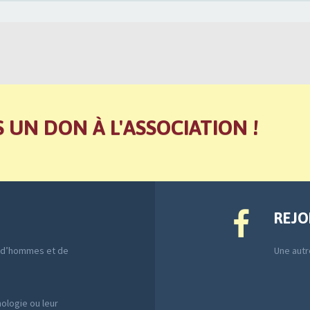
S UN DON À L'ASSOCIATION !
REJO
e d’hommes et de
Une autre
ologie ou leur