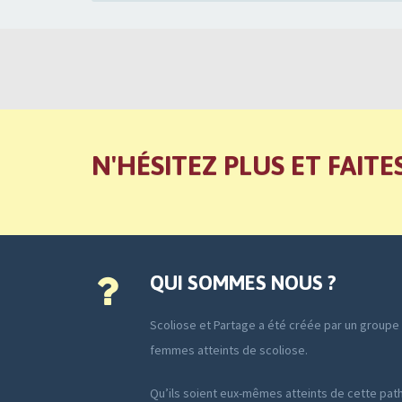
N'HÉSITEZ PLUS ET FAITE
QUI SOMMES NOUS ?
Scoliose et Partage a été créée par un group
femmes atteints de scoliose.
Qu’ils soient eux-mêmes atteints de cette path