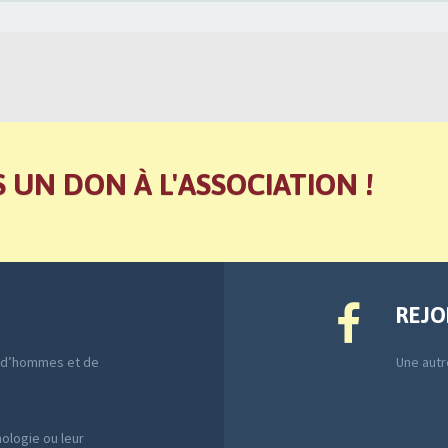
S UN DON À L'ASSOCIATION !
REJO
e d’hommes et de
Une autre
ologie ou leur