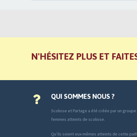
N'HÉSITEZ PLUS ET FAITE
QUI SOMMES NOUS ?
Scoliose et Partage a été créée par un group
femmes atteints de scoliose.
Qu’ils soient eux-mêmes atteints de cette path