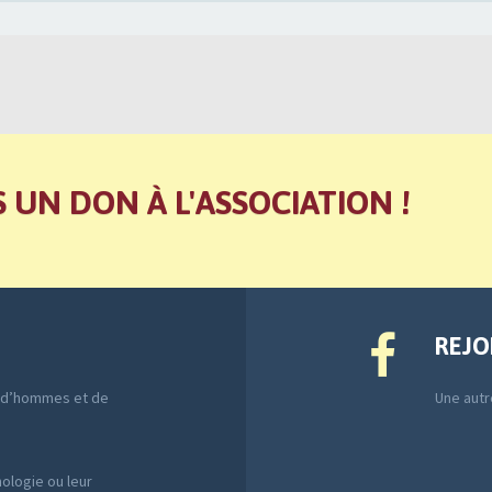
S UN DON À L'ASSOCIATION !
REJO
e d’hommes et de
Une autre
ologie ou leur