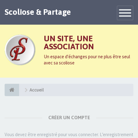
Scoliose & Partage
Toggle
Navigatio
UN SITE, UNE
ASSOCIATION
Un espace d'échanges pour ne plus être seul
avec sa scoliose
Accueil
CRÉER UN COMPTE
Vous devez être enregistré pour vous connecter. L’enregistrement