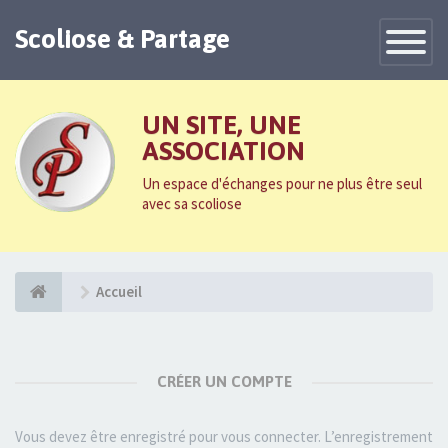
Scoliose & Partage
Toggle
Navigatio
UN SITE, UNE
ASSOCIATION
Un espace d'échanges pour ne plus être seul
avec sa scoliose
Accueil
CRÉER UN COMPTE
Vous devez être enregistré pour vous connecter. L’enregistrement