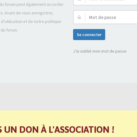
r du forum peut également accorder
d’utilisateur :
és. Avant de vous enregistrer,
Mot
’utilisation et de notre politique
de
 du forum.
passe :
Se connecter
J’ai oublié mon mot de passe
S UN DON À L'ASSOCIATION !