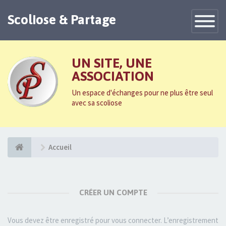
Scoliose & Partage
Toggle
Navigatio
UN SITE, UNE
ASSOCIATION
Un espace d'échanges pour ne plus être seul
avec sa scoliose
Accueil
CRÉER UN COMPTE
Vous devez être enregistré pour vous connecter. L’enregistrement