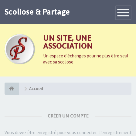
Scoliose & Partage
Toggle
Navigatio
UN SITE, UNE
ASSOCIATION
Un espace d'échanges pour ne plus être seul
avec sa scoliose
Accueil
CRÉER UN COMPTE
Vous devez être enregistré pour vous connecter. L’enregistrement