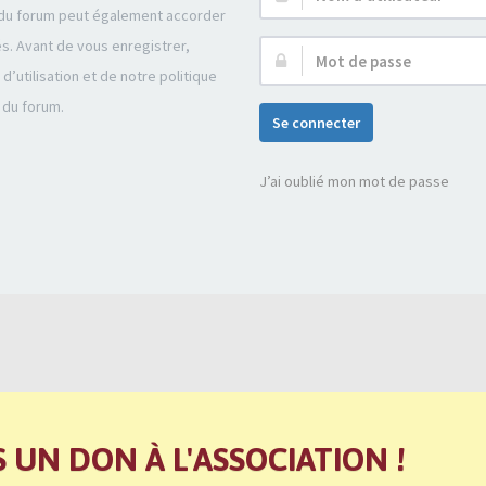
r du forum peut également accorder
d’utilisateur :
és. Avant de vous enregistrer,
Mot
’utilisation et de notre politique
de
 du forum.
passe :
Se connecter
J’ai oublié mon mot de passe
S UN DON À L'ASSOCIATION !