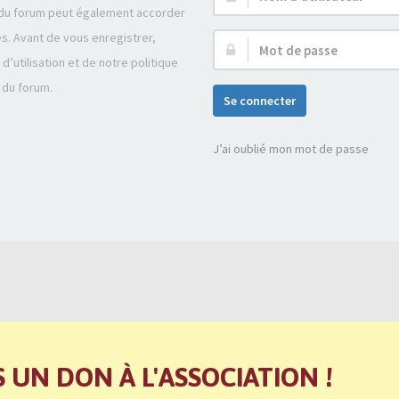
r du forum peut également accorder
d’utilisateur :
és. Avant de vous enregistrer,
Mot
’utilisation et de notre politique
de
 du forum.
passe :
Se connecter
J’ai oublié mon mot de passe
S UN DON À L'ASSOCIATION !