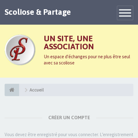
Scoliose & Partage
Toggle
Navigatio
UN SITE, UNE
ASSOCIATION
Un espace d'échanges pour ne plus être seul
avec sa scoliose
Accueil
CRÉER UN COMPTE
Vous devez être enregistré pour vous connecter. L’enregistrement