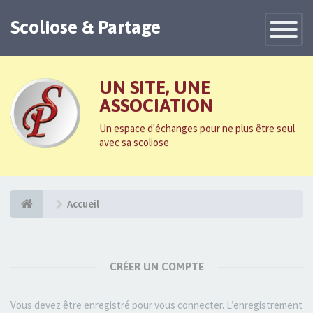
Scoliose & Partage
Toggle
Navigatio
UN SITE, UNE
ASSOCIATION
Un espace d'échanges pour ne plus être seul
avec sa scoliose
Accueil
CRÉER UN COMPTE
Vous devez être enregistré pour vous connecter. L’enregistrement