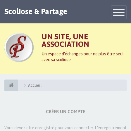
Scoliose & Partage
Toggle
Navigatio
UN SITE, UNE
ASSOCIATION
Un espace d'échanges pour ne plus être seul
avec sa scoliose
Accueil
CRÉER UN COMPTE
Vous devez être enregistré pour vous connecter. L’enregistrement