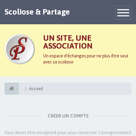
Scoliose & Partage
Toggle
Navigatio
UN SITE, UNE
ASSOCIATION
Un espace d'échanges pour ne plus être seul
avec sa scoliose
Accueil
CRÉER UN COMPTE
Vous devez être enregistré pour vous connecter. L’enregistrement