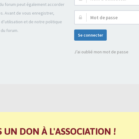
r du forum peut également accorder
d’utilisateur :
és. Avant de vous enregistrer,
Mot
’utilisation et de notre politique
de
 du forum.
passe :
Se connecter
J’ai oublié mon mot de passe
S UN DON À L'ASSOCIATION !