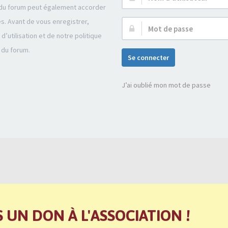
r du forum peut également accorder
d’utilisateur :
és. Avant de vous enregistrer,
Mot
’utilisation et de notre politique
de
 du forum.
passe :
Se connecter
J’ai oublié mon mot de passe
S UN DON À L'ASSOCIATION !