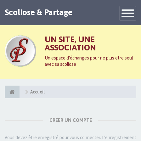
Scoliose & Partage
Toggle
Navigatio
UN SITE, UNE
ASSOCIATION
Un espace d'échanges pour ne plus être seul
avec sa scoliose
Accueil
CRÉER UN COMPTE
Vous devez être enregistré pour vous connecter. L’enregistrement