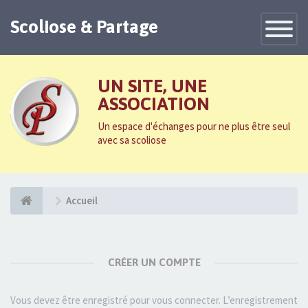
Scoliose & Partage
Toggle
Navigatio
UN SITE, UNE
ASSOCIATION
Un espace d'échanges pour ne plus être seul
avec sa scoliose
Accueil
CRÉER UN COMPTE
Vous devez être enregistré pour vous connecter. L’enregistrement