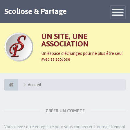
Scoliose & Partage
Toggle
Navigatio
UN SITE, UNE
ASSOCIATION
Un espace d'échanges pour ne plus être seul
avec sa scoliose
Accueil
CRÉER UN COMPTE
Vous devez être enregistré pour vous connecter. L’enregistrement