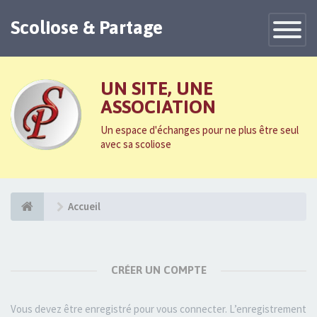
Scoliose & Partage
Toggle
Navigatio
UN SITE, UNE
ASSOCIATION
Un espace d'échanges pour ne plus être seul
avec sa scoliose
Accueil
CRÉER UN COMPTE
Vous devez être enregistré pour vous connecter. L’enregistrement