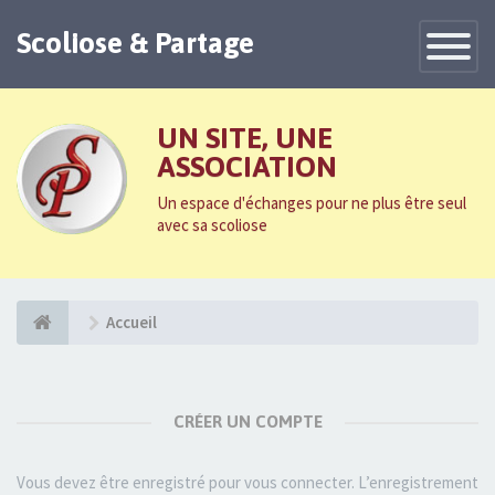
Scoliose & Partage
Toggle
Navigatio
UN SITE, UNE
ASSOCIATION
Un espace d'échanges pour ne plus être seul
avec sa scoliose
Accueil
CRÉER UN COMPTE
Vous devez être enregistré pour vous connecter. L’enregistrement