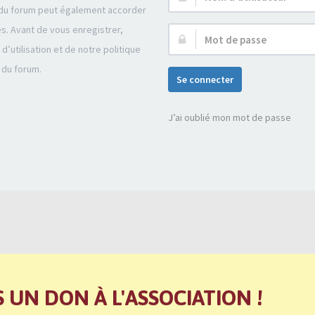
r du forum peut également accorder
d’utilisateur :
és. Avant de vous enregistrer,
Mot
’utilisation et de notre politique
de
 du forum.
passe :
Se connecter
J’ai oublié mon mot de passe
S UN DON À L'ASSOCIATION !