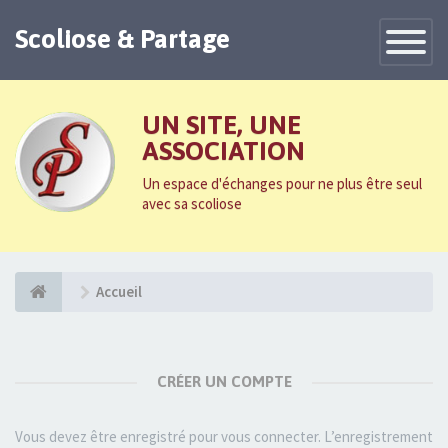
Scoliose & Partage
Toggle
Navigatio
UN SITE, UNE
ASSOCIATION
Un espace d'échanges pour ne plus être seul
avec sa scoliose
Accueil
CRÉER UN COMPTE
Vous devez être enregistré pour vous connecter. L’enregistrement