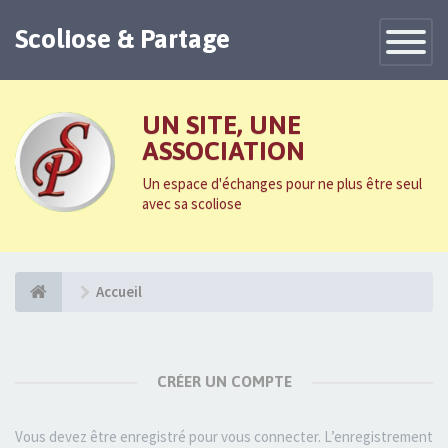
Scoliose & Partage
Toggle
Navigatio
UN SITE, UNE
ASSOCIATION
Un espace d'échanges pour ne plus être seul
avec sa scoliose
Accueil
CRÉER UN COMPTE
Vous devez être enregistré pour vous connecter. L’enregistrement