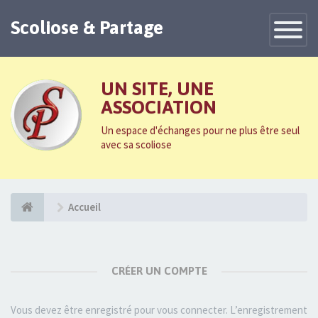
Scoliose & Partage
Toggle
Navigatio
UN SITE, UNE
ASSOCIATION
Un espace d'échanges pour ne plus être seul
avec sa scoliose
Accueil
CRÉER UN COMPTE
Vous devez être enregistré pour vous connecter. L’enregistrement