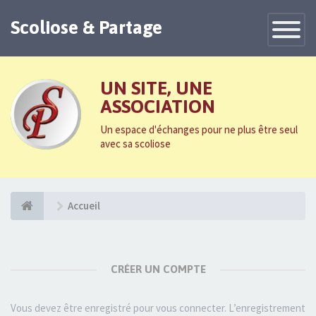
Scoliose & Partage
Toggle
Navigatio
UN SITE, UNE
ASSOCIATION
Un espace d'échanges pour ne plus être seul
avec sa scoliose
Accueil
CRÉER UN COMPTE
Vous devez être enregistré pour vous connecter. L’enregistrement