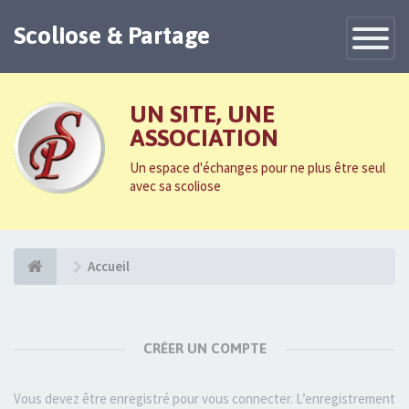
Scoliose & Partage
Toggle
Navigatio
UN SITE, UNE
ASSOCIATION
Un espace d'échanges pour ne plus être seul
avec sa scoliose
Accueil
CRÉER UN COMPTE
Vous devez être enregistré pour vous connecter. L’enregistrement