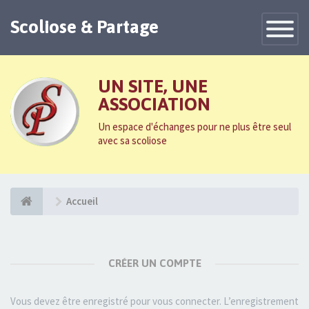
Scoliose & Partage
Toggle
Navigatio
UN SITE, UNE
ASSOCIATION
Un espace d'échanges pour ne plus être seul
avec sa scoliose
Accueil
CRÉER UN COMPTE
Vous devez être enregistré pour vous connecter. L’enregistrement