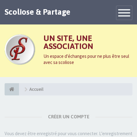
Scoliose & Partage
Toggle
Navigatio
UN SITE, UNE
ASSOCIATION
Un espace d'échanges pour ne plus être seul
avec sa scoliose
Accueil
CRÉER UN COMPTE
Vous devez être enregistré pour vous connecter. L’enregistrement