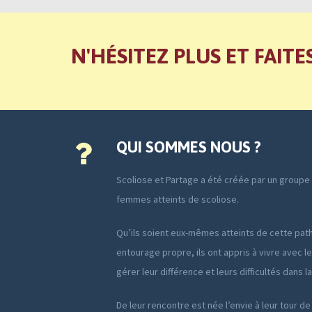
N'HÉSITEZ PLUS ET FAITE
QUI SOMMES NOUS ?
Scoliose et Partage a été créée par un group
femmes atteints de scoliose.
Qu’ils soient eux-mêmes atteints de cette path
entourage propre, ils ont appris à vivre avec le
gérer leur différence et leurs difficultés dans l
De leur rencontre est née l’envie à leur tour de