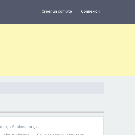
×
Créer un compte
Connexion
os », « Scoliose.org »,