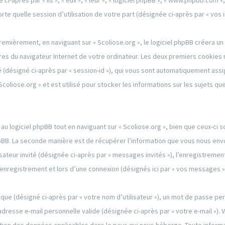
i-après par « ils », « eux », « leur », « logiciel phpBB », « www.phpbb.com »,
te quelle session d’utilisation de votre part (désignée ci-après par « vos i
emièrement, en naviguant sur « Scoliose.org », le logiciel phpBB créera un
res du navigateur Internet de votre ordinateur. Les deux premiers cookies ne
ité (désigné ci-après par « session-id »), qui vous sont automatiquement ass
coliose.org » et est utilisé pour stocker les informations sur les sujets qu
 logiciel phpBB tout en naviguant sur « Scoliose.org », bien que ceux-ci 
pBB. La seconde manière est de récupérer l’information que vous nous envo
lisateur invité (désignée ci-après par « messages invités »), l’enregistrement
nregistrement et lors d’une connexion (désignés ici par « vos messages »
que (désigné ci-après par « votre nom d’utilisateur »), un mot de passe per
adresse e-mail personnelle valide (désignée ci-après par « votre e-mail »).