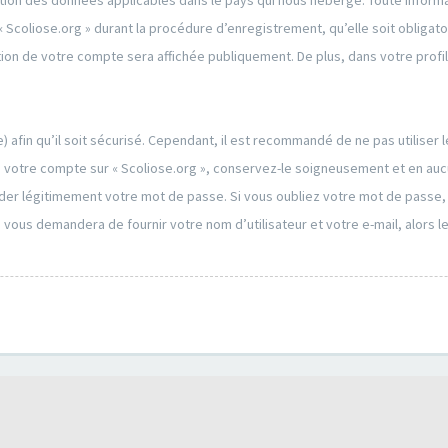
ction des données applicables dans le pays qui nous héberge. Toute informa
Scoliose.org » durant la procédure d’enregistrement, qu’elle soit obligatoir
tion de votre compte sera affichée publiquement. De plus, dans votre profi
 afin qu’il soit sécurisé. Cependant, il est recommandé de ne pas utiliser
 votre compte sur « Scoliose.org », conservez-le soigneusement et en aucu
r légitimement votre mot de passe. Si vous oubliez votre mot de passe, vo
s vous demandera de fournir votre nom d’utilisateur et votre e-mail, alors