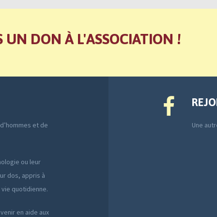
S UN DON À L'ASSOCIATION !
REJO
e d’hommes et de
Une autre
ologie ou leur
ur dos, appris à
a vie quotidienne.
 venir en aide aux