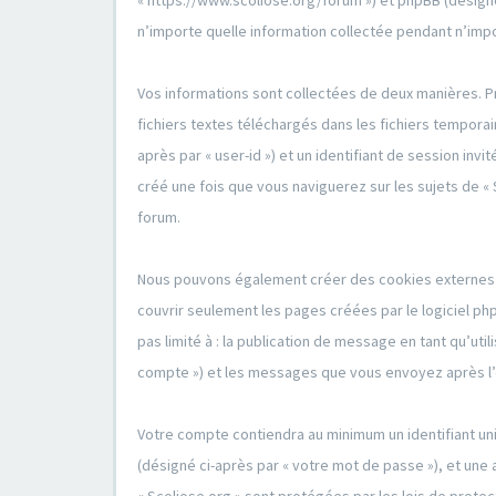
« https://www.scoliose.org/forum ») et phpBB (désigné c
n’importe quelle information collectée pendant n’impor
Vos informations sont collectées de deux manières. Pr
fichiers textes téléchargés dans les fichiers temporai
après par « user-id ») et un identifiant de session inv
créé une fois que vous naviguerez sur les sujets de « S
forum.
Nous pouvons également créer des cookies externes au
couvrir seulement les pages créées par le logiciel ph
pas limité à : la publication de message en tant qu’uti
compte ») et les messages que vous envoyez après l’e
Votre compte contiendra au minimum un identifiant uni
(désigné ci-après par « votre mot de passe »), et une 