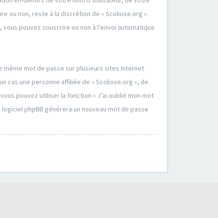
tion en-dehors de votre nom d’utilisateur, de votre
e ou non, reste à la discrétion de « Scoliose.org ».
l, vous pouvez souscrire ou non à l’envoi automatique
 le même mot de passe sur plusieurs sites Internet
n cas une personne affiliée de « Scoliose.org », de
us pouvez utiliser la fonction « J’ai oublié mon mot
 le logiciel phpBB générera un nouveau mot de passe