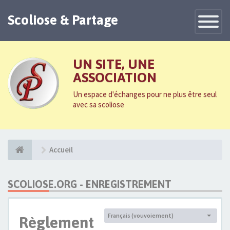
Scoliose & Partage
Toggle
Navigatio
UN SITE, UNE
ASSOCIATION
Un espace d'échanges pour ne plus être seul
avec sa scoliose
Accueil
SCOLIOSE.ORG - ENREGISTREMENT
Français (vouvoiement)
Règlement
Langue :