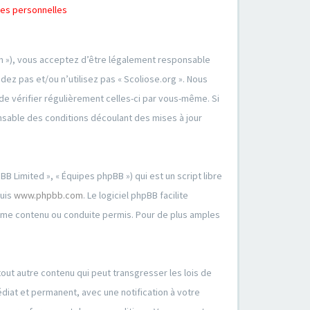
ées personnelles
orum »), vous acceptez d’être légalement responsable
ez pas et/ou n’utilisez pas « Scoliose.org ». Nous
de vérifier régulièrement celles-ci par vous-même. Si
nsable des conditions découlant des mises à jour
B Limited », « Équipes phpBB ») qui est un script libre
puis
www.phpbb.com
. Le logiciel phpBB facilite
mme contenu ou conduite permis. Pour de plus amples
out autre contenu qui peut transgresser les lois de
diat et permanent, avec une notification à votre