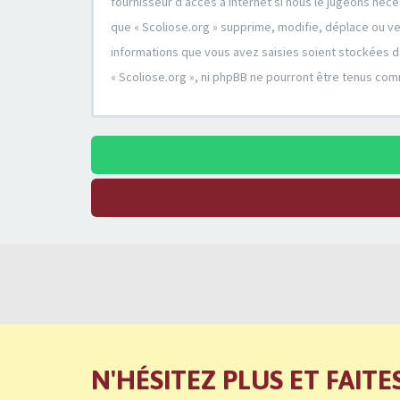
fournisseur d’accès à Internet si nous le jugeons né
que « Scoliose.org » supprime, modifie, déplace ou v
informations que vous avez saisies soient stockées d
« Scoliose.org », ni phpBB ne pourront être tenus co
N'HÉSITEZ PLUS ET FAITE