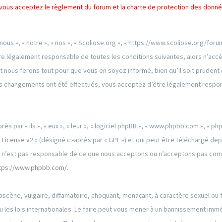
s, vous acceptez le règlement du forum et la charte de protection des donn
 nous », « notre », « nos », « Scoliose.org », « https://www.scoliose.org/f
re légalement responsable de toutes les conditions suivantes, alors n’accéd
 nous ferons tout pour que vous en soyez informé, bien qu’il soit prudent 
 des changements ont été effectués, vous acceptez d’être légalement respo
par « ils », « eux », « leur », « logiciel phpBB », « www.phpbb.com », « phpB
 License v2
» (désigné ci-après par « GPL ») et qui peut être téléchargé de
ed n’est pas responsable de ce que nous acceptons ou n’acceptons pas co
tps://www.phpbb.com/
.
scène, vulgaire, diffamatoire, choquant, menaçant, à caractère sexuel ou t
u les lois internationales. Le faire peut vous mener à un bannissement immé