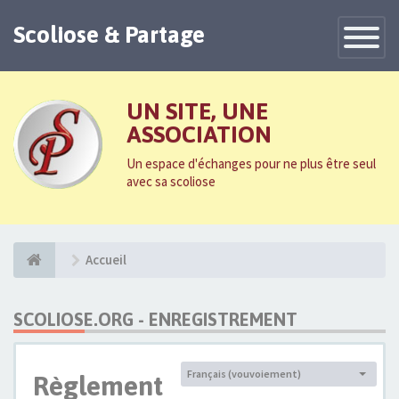
Scoliose & Partage
Toggle
Navigatio
UN SITE, UNE
ASSOCIATION
Un espace d'échanges pour ne plus être seul
avec sa scoliose
Accueil
SCOLIOSE.ORG - ENREGISTREMENT
Français (vouvoiement)
Règlement
Langue :