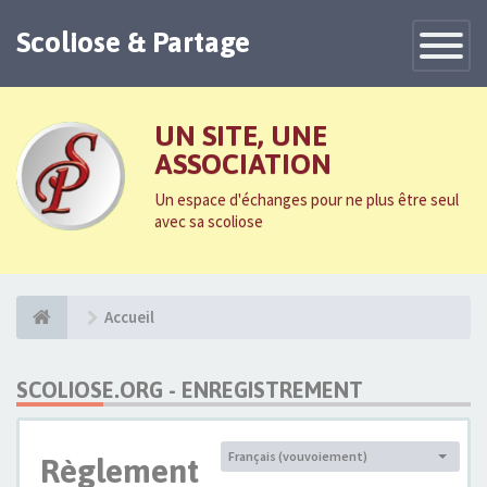
Scoliose & Partage
Toggle
Navigatio
UN SITE, UNE
ASSOCIATION
Un espace d'échanges pour ne plus être seul
avec sa scoliose
Accueil
SCOLIOSE.ORG - ENREGISTREMENT
Français (vouvoiement)
Règlement
Langue :