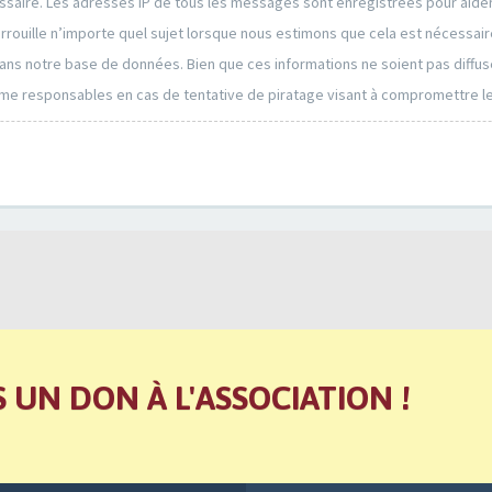
cessaire. Les adresses IP de tous les messages sont enregistrées pour aid
errouille n’importe quel sujet lorsque nous estimons que cela est nécessa
ans notre base de données. Bien que ces informations ne soient pas diffus
mme responsables en cas de tentative de piratage visant à compromettre l
S UN DON À L'ASSOCIATION !