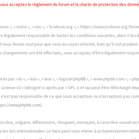
s, vous acceptez le règlement du forum et la charte de protection des donn
 nous », « notre », « nos », « Scoliose.org », « https://www.scoliose.org/f
re légalement responsable de toutes les conditions suivantes, alors n’accéd
 nous ferons tout pour que vous en soyez informé, bien qu’il soit prudent 
 des changements ont été effectués, vous acceptez d’être légalement respo
par « ils », « eux », « leur », « logiciel phpBB », « www.phpbb.com », « phpB
 License v2
» (désigné ci-après par « GPL ») et qui peut être téléchargé de
ed n’est pas responsable de ce que nous acceptons ou n’acceptons pas co
tps://www.phpbb.com/
.
scène, vulgaire, diffamatoire, choquant, menaçant, à caractère sexuel ou t
u les lois internationales. Le faire peut vous mener à un bannissement immé