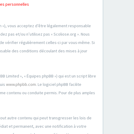
ées personnelles
orum »), vous acceptez d’être légalement responsable
ez pas et/ou n’utilisez pas « Scoliose.org ». Nous
de vérifier régulièrement celles-ci par vous-même. Si
nsable des conditions découlant des mises à jour
B Limited », « Équipes phpBB ») qui est un script libre
puis
www.phpbb.com
. Le logiciel phpBB facilite
mme contenu ou conduite permis. Pour de plus amples
out autre contenu qui peut transgresser les lois de
diat et permanent, avec une notification à votre