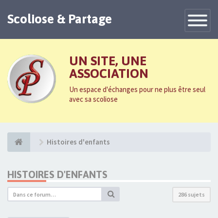
Scoliose & Partage
Toggle
Navigatio
UN SITE, UNE
ASSOCIATION
Un espace d'échanges pour ne plus être seul
avec sa scoliose
Histoires d'enfants
HISTOIRES D'ENFANTS
286 sujets