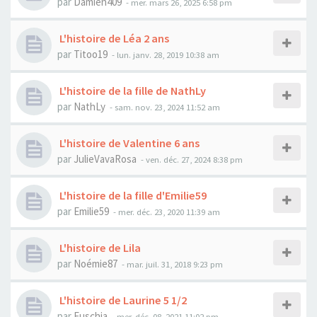
par
Damien409
- mer. mars 26, 2025 6:58 pm
L'histoire de Léa 2 ans
par
Titoo19
- lun. janv. 28, 2019 10:38 am
L'histoire de la fille de NathLy
par
NathLy
- sam. nov. 23, 2024 11:52 am
L'histoire de Valentine 6 ans
par
JulieVavaRosa
- ven. déc. 27, 2024 8:38 pm
L'histoire de la fille d'Emilie59
par
Emilie59
- mer. déc. 23, 2020 11:39 am
L'histoire de Lila
par
Noémie87
- mar. juil. 31, 2018 9:23 pm
L'histoire de Laurine 5 1/2
par
Fuschia
- mer. déc. 08, 2021 11:02 pm