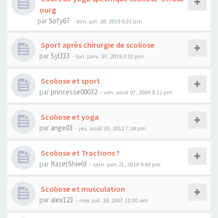
ourg
par
Sofy67
- dim. juil. 28, 2019 6:31 pm
Sport après chirurgie de scoliose
par
Syl333
- lun. janv. 07, 2019 3:01 pm
Scoliose et sport
par
princesse00032
- ven. août 07, 2009 8:12 pm
Scoliose et yoga
par
ange03
- jeu. août 30, 2012 7:24 pm
Scoliose et Tractions ?
par
RazerShield
- sam. juin 21, 2014 9:40 pm
Scoliose et musculation
par
alex123
- mer. juil. 18, 2007 11:30 am