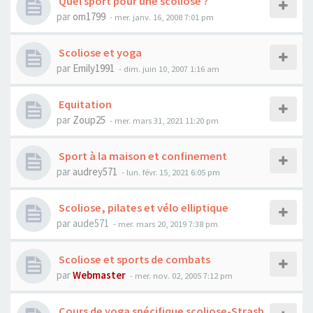
Quel sport pour une scoliose ?
par
om1799
- mer. janv. 16, 2008 7:01 pm
Scoliose et yoga
par
Emily1991
- dim. juin 10, 2007 1:16 am
Equitation
par
Zoup25
- mer. mars 31, 2021 11:20 pm
Sport à la maison et confinement
par
audrey571
- lun. févr. 15, 2021 6:05 pm
Scoliose, pilates et vélo elliptique
par
aude571
- mer. mars 20, 2019 7:38 pm
Scoliose et sports de combats
par
Webmaster
- mer. nov. 02, 2005 7:12 pm
Cours de yoga spécifique scoliose-Strasb