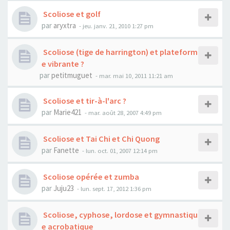
Scoliose et golf
par
aryxtra
- jeu. janv. 21, 2010 1:27 pm
Scoliose (tige de harrington) et plateform
e vibrante ?
par
petitmuguet
- mar. mai 10, 2011 11:21 am
Scoliose et tir-à-l'arc ?
par
Marie421
- mar. août 28, 2007 4:49 pm
Scoliose et Tai Chi et Chi Quong
par
Fanette
- lun. oct. 01, 2007 12:14 pm
Scoliose opérée et zumba
par
Juju23
- lun. sept. 17, 2012 1:36 pm
Scoliose, cyphose, lordose et gymnastiqu
e acrobatique