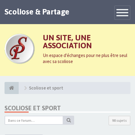
Scoliose & Partage
Toggle
Navigatio
UN SITE, UNE
ASSOCIATION
Un espace d'échanges pour ne plus être seul
avec sa scoliose
Scoliose et sport
SCOLIOSE ET SPORT
98 sujets