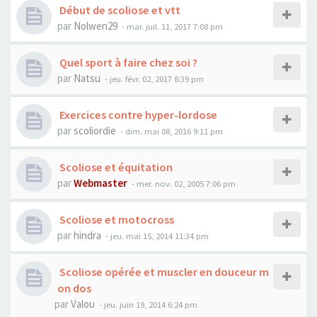
Début de scoliose et vtt
par
Nolwen29
- mar. juil. 11, 2017 7:08 pm
Quel sport à faire chez soi ?
par
Natsu
- jeu. févr. 02, 2017 8:39 pm
Exercices contre hyper-lordose
par
scoliordie
- dim. mai 08, 2016 9:11 pm
Scoliose et équitation
par
Webmaster
- mer. nov. 02, 2005 7:06 pm
Scoliose et motocross
par
hindra
- jeu. mai 15, 2014 11:34 pm
Scoliose opérée et muscler en douceur m
on dos
par
Valou
- jeu. juin 19, 2014 6:24 pm