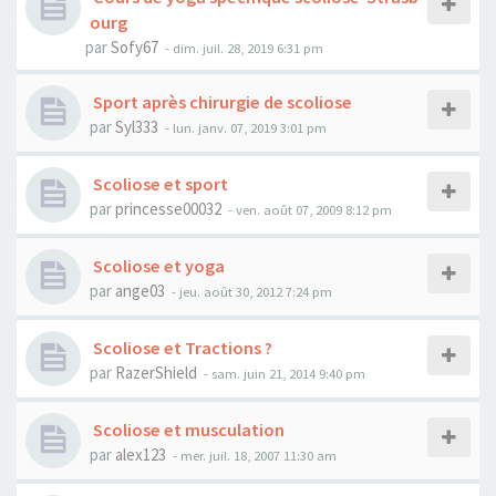
ourg
par
Sofy67
- dim. juil. 28, 2019 6:31 pm
Sport après chirurgie de scoliose
par
Syl333
- lun. janv. 07, 2019 3:01 pm
Scoliose et sport
par
princesse00032
- ven. août 07, 2009 8:12 pm
Scoliose et yoga
par
ange03
- jeu. août 30, 2012 7:24 pm
Scoliose et Tractions ?
par
RazerShield
- sam. juin 21, 2014 9:40 pm
Scoliose et musculation
par
alex123
- mer. juil. 18, 2007 11:30 am