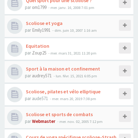
Quel sport pour une scoliose ?
par
om1799
- mer. janv. 16, 2008 7:01 pm
Scoliose et yoga
par
Emily1991
- dim. juin 10, 2007 1:16 am
Equitation
par
Zoup25
- mer. mars 31, 2021 11:20 pm
Sport à la maison et confinement
par
audrey571
- lun. févr. 15, 2021 6:05 pm
Scoliose, pilates et vélo elliptique
par
aude571
- mer. mars 20, 2019 7:38 pm
Scoliose et sports de combats
par
Webmaster
- mer. nov. 02, 2005 7:12 pm
Cours de yoga spécifique scoliose-Strasb