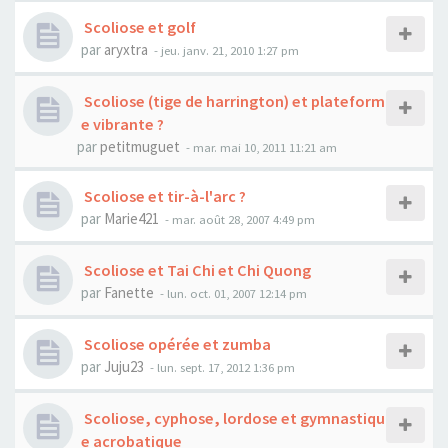
Scoliose et golf
par
aryxtra
- jeu. janv. 21, 2010 1:27 pm
Scoliose (tige de harrington) et plateform
e vibrante ?
par
petitmuguet
- mar. mai 10, 2011 11:21 am
Scoliose et tir-à-l'arc ?
par
Marie421
- mar. août 28, 2007 4:49 pm
Scoliose et Tai Chi et Chi Quong
par
Fanette
- lun. oct. 01, 2007 12:14 pm
Scoliose opérée et zumba
par
Juju23
- lun. sept. 17, 2012 1:36 pm
Scoliose, cyphose, lordose et gymnastiqu
e acrobatique