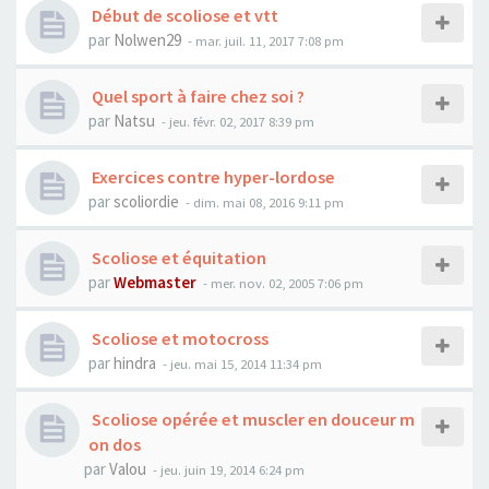
Début de scoliose et vtt
par
Nolwen29
- mar. juil. 11, 2017 7:08 pm
Quel sport à faire chez soi ?
par
Natsu
- jeu. févr. 02, 2017 8:39 pm
Exercices contre hyper-lordose
par
scoliordie
- dim. mai 08, 2016 9:11 pm
Scoliose et équitation
par
Webmaster
- mer. nov. 02, 2005 7:06 pm
Scoliose et motocross
par
hindra
- jeu. mai 15, 2014 11:34 pm
Scoliose opérée et muscler en douceur m
on dos
par
Valou
- jeu. juin 19, 2014 6:24 pm