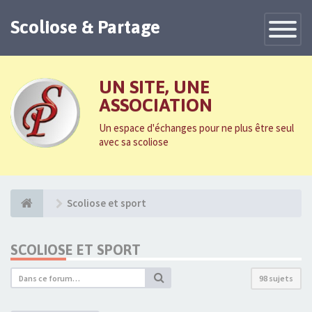
Scoliose & Partage
Toggle
Navigatio
UN SITE, UNE
ASSOCIATION
Un espace d'échanges pour ne plus être seul
avec sa scoliose
Scoliose et sport
SCOLIOSE ET SPORT
98 sujets