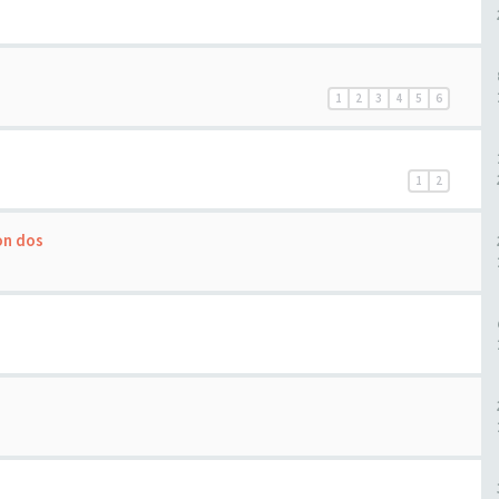
1
2
3
4
5
6
1
2
on dos