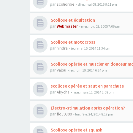
par
scoliordie
- dim. mai 08, 2016 9:11 pm
Scoliose et équitation
par
Webmaster
- mer. nov. 02, 2005 7:06 pm
Scoliose et motocross
par
hindra
- jeu. mai 15, 2014 11:34 pm
Scoliose opérée et muscler en douceur m
par
Valou
- jeu. juin 19, 2014 6:24 pm
scoliose opérée et saut en parachute
par
Akycha
- mar. mars 11, 2014 2:08 pm
Electro-stimulation après opération?
par
flo59300
- lun. févr. 24, 2014 8:17 pm
Scoliose opérée et squash