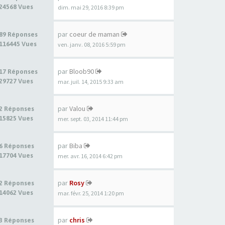
24568 Vues
dim. mai 29, 2016 8:39 pm
par
coeur de maman
89 Réponses
116445 Vues
ven. janv. 08, 2016 5:59 pm
par
Bloob90
17 Réponses
29727 Vues
mar. juil. 14, 2015 9:33 am
par
Valou
2 Réponses
15825 Vues
mer. sept. 03, 2014 11:44 pm
par
Biba
6 Réponses
17704 Vues
mer. avr. 16, 2014 6:42 pm
par
Rosy
2 Réponses
14062 Vues
mar. févr. 25, 2014 1:20 pm
par
chris
3 Réponses