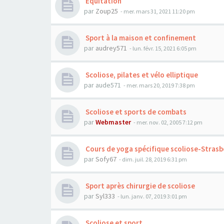
Equitation
par
Zoup25
- mer. mars 31, 2021 11:20 pm
Sport à la maison et confinement
par
audrey571
- lun. févr. 15, 2021 6:05 pm
Scoliose, pilates et vélo elliptique
par
aude571
- mer. mars 20, 2019 7:38 pm
Scoliose et sports de combats
par
Webmaster
- mer. nov. 02, 2005 7:12 pm
Cours de yoga spécifique scoliose-Stras
par
Sofy67
- dim. juil. 28, 2019 6:31 pm
Sport après chirurgie de scoliose
par
Syl333
- lun. janv. 07, 2019 3:01 pm
Scoliose et sport