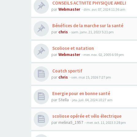
CONSEILS ACTIVITE PHYSIQUE AMELI
par
Webmaster
- dim. avr. 07, 2024 11:36 am
Bénéfices de la marche sur la santé
par
chris
- sam. janv. 21, 2023 5:21 pm
Scoliose et natation
par
Webmaster
- mer. nov. 02, 2005 6:59 pm
Coatch sportif
par
chris
- ven. mai 15, 2026 7:27 pm
Energie pour en bonne santé
par
Stella
- jeu. juil. 04, 2024 10:27 am
scoliose opérée et vélo électrique
par
melina5_1957
- mer. oct. 11, 2023 3:28 pm