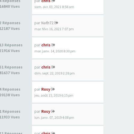
par
chris
4 Réponses
16840 Vues
sam. avr. 03, 2021 8:58 am
par
Nath72
2 Réponses
12187 Vues
mar. févr. 16, 2021 7:07 pm
par
chris
13 Réponses
21916 Vues
mar. janv. 14, 2020 8:30 pm
par
chris
51 Réponses
81637 Vues
dim. sept. 22, 2019 2:28 pm
par
Rosy
4 Réponses
20138 Vues
jeu. août 15, 2019 6:15 pm
par
Rosy
1 Réponses
11933 Vues
lun. janv. 07, 2019 4:08 pm
par
chris
11 Réponses