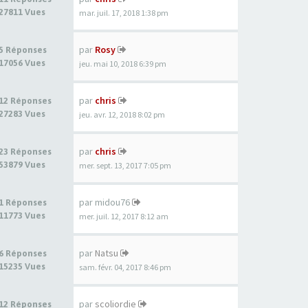
27811 Vues
mar. juil. 17, 2018 1:38 pm
par
Rosy
5 Réponses
17056 Vues
jeu. mai 10, 2018 6:39 pm
par
chris
12 Réponses
27283 Vues
jeu. avr. 12, 2018 8:02 pm
par
chris
23 Réponses
53879 Vues
mer. sept. 13, 2017 7:05 pm
par
midou76
1 Réponses
11773 Vues
mer. juil. 12, 2017 8:12 am
par
Natsu
6 Réponses
15235 Vues
sam. févr. 04, 2017 8:46 pm
par
scoliordie
12 Réponses