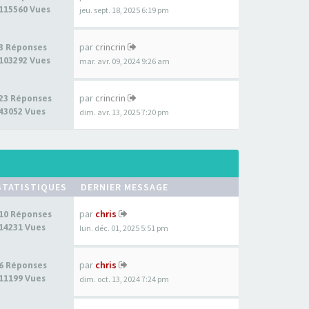
115560 Vues
jeu. sept. 18, 2025 6:19 pm
par
crincrin
3 Réponses
103292 Vues
mar. avr. 09, 2024 9:26 am
par
crincrin
23 Réponses
43052 Vues
dim. avr. 13, 2025 7:20 pm
STATISTIQUES
DERNIER MESSAGE
par
chris
10 Réponses
14231 Vues
lun. déc. 01, 2025 5:51 pm
par
chris
6 Réponses
11199 Vues
dim. oct. 13, 2024 7:24 pm