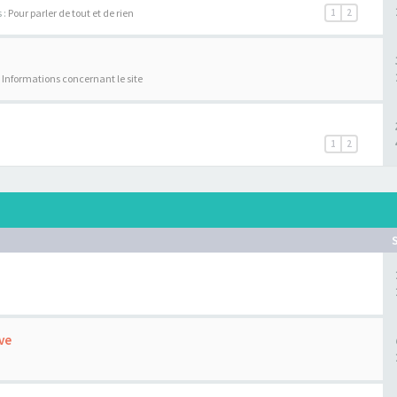
 :
Pour parler de tout et de rien
1
2
:
Informations concernant le site
1
2
ve