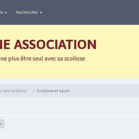
um
Rechercher
NE ASSOCIATION
e plus être seul avec sa scoliose
c une scoliose
Scoliose et sport
r