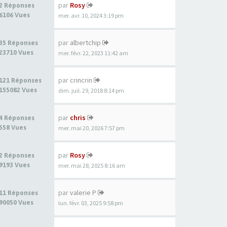
par
Rosy
2 Réponses
6106 Vues
mer. avr. 10, 2024 3:19 pm
par
albertchip
35 Réponses
23710 Vues
mer. févr. 22, 2023 11:42 am
par
crincrin
121 Réponses
155082 Vues
dim. juil. 29, 2018 8:14 pm
par
chris
4 Réponses
558 Vues
mer. mai 20, 2026 7:57 pm
par
Rosy
2 Réponses
9193 Vues
mer. mai 28, 2025 8:16 am
par
valerie P
11 Réponses
90050 Vues
lun. févr. 03, 2025 9:58 pm