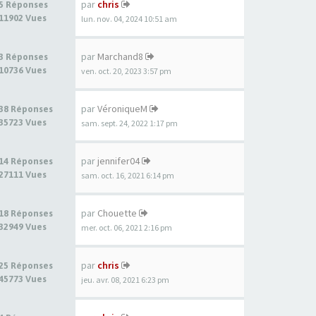
par
chris
5 Réponses
11902 Vues
lun. nov. 04, 2024 10:51 am
par
Marchand8
3 Réponses
10736 Vues
ven. oct. 20, 2023 3:57 pm
par
VéroniqueM
38 Réponses
35723 Vues
sam. sept. 24, 2022 1:17 pm
par
jennifer04
14 Réponses
27111 Vues
sam. oct. 16, 2021 6:14 pm
par
Chouette
18 Réponses
32949 Vues
mer. oct. 06, 2021 2:16 pm
par
chris
25 Réponses
45773 Vues
jeu. avr. 08, 2021 6:23 pm