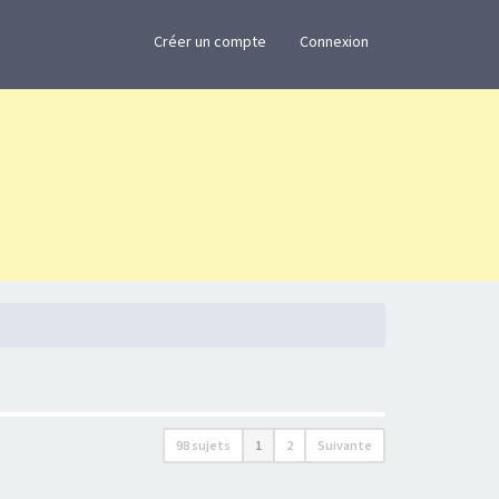
×
Créer un compte
Connexion
98 sujets
1
2
Suivante