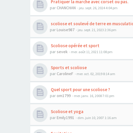
Pratiquer la marche avec corset ou pas.
par
CHANCHAN
- jeu. sept. 26, 2024 4:04 pm
scoliose et soulevé de terre en musculati
par
Louise987
- jeu. sept. 21, 2023 2:36 pm
Scoliose opérée et sport
par
sevek
- mer. août 11, 2021 11:08 pm
Sports et scoliose
par
CarolineF
- mer. oct. 02, 2019 8:14 am
Quel sport pour une scoliose ?
par
om1799
- mer. janv. 16, 2008 7:01 pm
Scoliose et yoga
par
Emily1991
- dim. juin 10, 2007 1:16 am