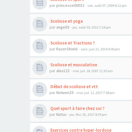
par
princesse00032
- ven. août 07, 2009 8:12 pm
Scoliose et yoga
par
ange03
- jeu. août 30, 2012 7:24 pm
Scoliose et Tractions ?
par
RazerShield
- sam. juin 21, 2014 9:40 pm
Scoliose et musculation
par
alex123
- mer. juil. 18, 2007 11:30 am
Début de scoliose et vtt
par
Nolwen29
- mar. juil. 11, 2017 7:08 pm
Quel sport à faire chez soi ?
par
Natsu
- jeu. févr. 02, 2017 8:39 pm
Exercices contre hyper-lordose