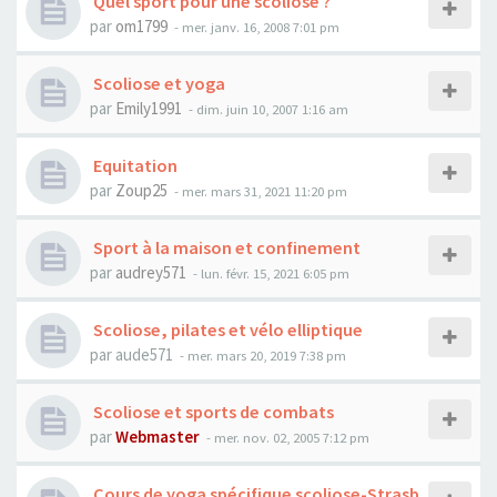
Quel sport pour une scoliose ?
par
om1799
- mer. janv. 16, 2008 7:01 pm
Scoliose et yoga
par
Emily1991
- dim. juin 10, 2007 1:16 am
Equitation
par
Zoup25
- mer. mars 31, 2021 11:20 pm
Sport à la maison et confinement
par
audrey571
- lun. févr. 15, 2021 6:05 pm
Scoliose, pilates et vélo elliptique
par
aude571
- mer. mars 20, 2019 7:38 pm
Scoliose et sports de combats
par
Webmaster
- mer. nov. 02, 2005 7:12 pm
Cours de yoga spécifique scoliose-Strasb