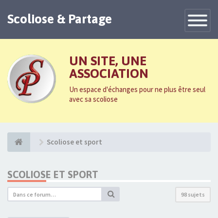
Scoliose & Partage
Toggle
Navigatio
UN SITE, UNE
ASSOCIATION
Un espace d'échanges pour ne plus être seul
avec sa scoliose
Scoliose et sport
SCOLIOSE ET SPORT
98 sujets