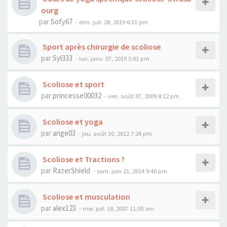
ourg
par
Sofy67
- dim. juil. 28, 2019 6:31 pm
Sport après chirurgie de scoliose
par
Syl333
- lun. janv. 07, 2019 3:01 pm
Scoliose et sport
par
princesse00032
- ven. août 07, 2009 8:12 pm
Scoliose et yoga
par
ange03
- jeu. août 30, 2012 7:24 pm
Scoliose et Tractions ?
par
RazerShield
- sam. juin 21, 2014 9:40 pm
Scoliose et musculation
par
alex123
- mer. juil. 18, 2007 11:30 am