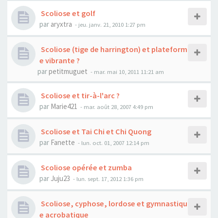
Scoliose et golf
par
aryxtra
- jeu. janv. 21, 2010 1:27 pm
Scoliose (tige de harrington) et plateform
e vibrante ?
par
petitmuguet
- mar. mai 10, 2011 11:21 am
Scoliose et tir-à-l'arc ?
par
Marie421
- mar. août 28, 2007 4:49 pm
Scoliose et Tai Chi et Chi Quong
par
Fanette
- lun. oct. 01, 2007 12:14 pm
Scoliose opérée et zumba
par
Juju23
- lun. sept. 17, 2012 1:36 pm
Scoliose, cyphose, lordose et gymnastiqu
e acrobatique