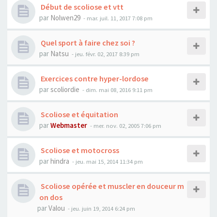
Début de scoliose et vtt
par
Nolwen29
- mar. juil. 11, 2017 7:08 pm
Quel sport à faire chez soi ?
par
Natsu
- jeu. févr. 02, 2017 8:39 pm
Exercices contre hyper-lordose
par
scoliordie
- dim. mai 08, 2016 9:11 pm
Scoliose et équitation
par
Webmaster
- mer. nov. 02, 2005 7:06 pm
Scoliose et motocross
par
hindra
- jeu. mai 15, 2014 11:34 pm
Scoliose opérée et muscler en douceur m
on dos
par
Valou
- jeu. juin 19, 2014 6:24 pm