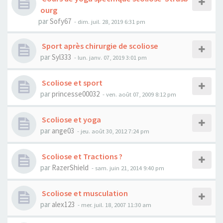
ourg
par
Sofy67
- dim. juil. 28, 2019 6:31 pm
Sport après chirurgie de scoliose
par
Syl333
- lun. janv. 07, 2019 3:01 pm
Scoliose et sport
par
princesse00032
- ven. août 07, 2009 8:12 pm
Scoliose et yoga
par
ange03
- jeu. août 30, 2012 7:24 pm
Scoliose et Tractions ?
par
RazerShield
- sam. juin 21, 2014 9:40 pm
Scoliose et musculation
par
alex123
- mer. juil. 18, 2007 11:30 am