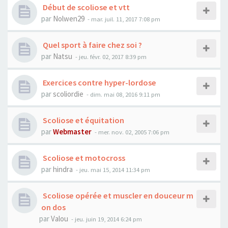
Début de scoliose et vtt
par
Nolwen29
- mar. juil. 11, 2017 7:08 pm
Quel sport à faire chez soi ?
par
Natsu
- jeu. févr. 02, 2017 8:39 pm
Exercices contre hyper-lordose
par
scoliordie
- dim. mai 08, 2016 9:11 pm
Scoliose et équitation
par
Webmaster
- mer. nov. 02, 2005 7:06 pm
Scoliose et motocross
par
hindra
- jeu. mai 15, 2014 11:34 pm
Scoliose opérée et muscler en douceur m
on dos
par
Valou
- jeu. juin 19, 2014 6:24 pm