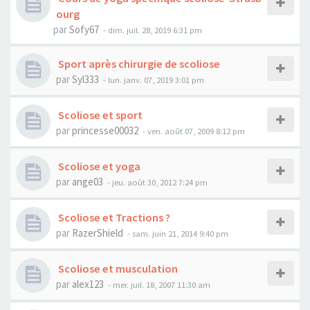
ourg
par
Sofy67
- dim. juil. 28, 2019 6:31 pm
Sport après chirurgie de scoliose
par
Syl333
- lun. janv. 07, 2019 3:01 pm
Scoliose et sport
par
princesse00032
- ven. août 07, 2009 8:12 pm
Scoliose et yoga
par
ange03
- jeu. août 30, 2012 7:24 pm
Scoliose et Tractions ?
par
RazerShield
- sam. juin 21, 2014 9:40 pm
Scoliose et musculation
par
alex123
- mer. juil. 18, 2007 11:30 am