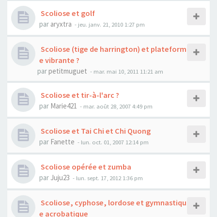
Scoliose et golf
par
aryxtra
- jeu. janv. 21, 2010 1:27 pm
Scoliose (tige de harrington) et plateform
e vibrante ?
par
petitmuguet
- mar. mai 10, 2011 11:21 am
Scoliose et tir-à-l'arc ?
par
Marie421
- mar. août 28, 2007 4:49 pm
Scoliose et Tai Chi et Chi Quong
par
Fanette
- lun. oct. 01, 2007 12:14 pm
Scoliose opérée et zumba
par
Juju23
- lun. sept. 17, 2012 1:36 pm
Scoliose, cyphose, lordose et gymnastiqu
e acrobatique