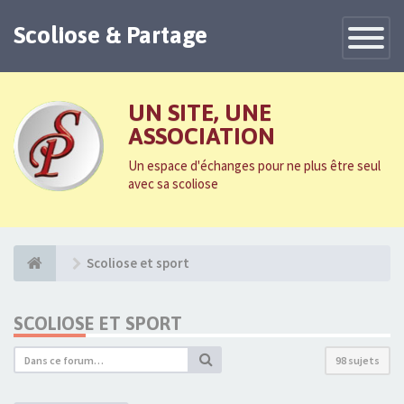
Scoliose & Partage
Toggle
Navigatio
UN SITE, UNE
ASSOCIATION
Un espace d'échanges pour ne plus être seul
avec sa scoliose
Scoliose et sport
SCOLIOSE ET SPORT
98 sujets