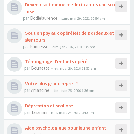
Devenir soit meme medecin apres une sco
liose
par
Elodielaurence
- sam. mai 29, 2021 10:56 pm
Soutien psy aux opéré(e)s de Bordeaux et
alentours
par
Princesse
- dim. janv. 24, 2010 5:35 pm
Témoignage d'enfants opéré
par
Bounette
- jeu. nov. 29, 2018 11:53 am
Votre plus grand regret ?
par
Amandine
- dim. juin 25, 2006 6:36 pm
Dépression et scoliose
par
Talisman
- mer. mars 24, 2010 2:40 pm
Aide psychologique pour jeune enfant