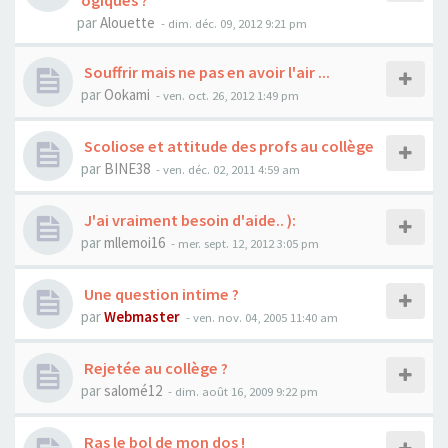
ogiques ?
par
Alouette
- dim. déc. 09, 2012 9:21 pm
Souffrir mais ne pas en avoir l'air ...
par
Ookami
- ven. oct. 26, 2012 1:49 pm
Scoliose et attitude des profs au collège
par
BINE38
- ven. déc. 02, 2011 4:59 am
J'ai vraiment besoin d'aide.. ):
par
mllemoi16
- mer. sept. 12, 2012 3:05 pm
Une question intime ?
par
Webmaster
- ven. nov. 04, 2005 11:40 am
Rejetée au collège ?
par
salomé12
- dim. août 16, 2009 9:22 pm
Ras le bol de mon dos !