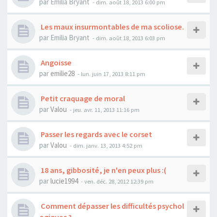
par
Emilia Bryant
- dim. août 18, 2013 6:00 pm
Les maux insurmontables de ma scoliose.
par
Emilia Bryant
- dim. août 18, 2013 6:03 pm
Angoisse
par
emilie28
- lun. juin 17, 2013 8:11 pm
Petit craquage de moral
par
Valou
- jeu. avr. 11, 2013 11:16 pm
Passer les regards avec le corset
par
Valou
- dim. janv. 13, 2013 4:52 pm
18 ans, gibbosité, je n'en peux plus :(
par
lucie1994
- ven. déc. 28, 2012 12:39 pm
Comment dépasser les difficultés psychol