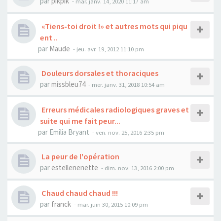
par
pikpik
- mar. janv. 14, 2020 11:17 am
«Tiens-toi droit !» et autres mots qui piqu
ent ..
par
Maude
- jeu. avr. 19, 2012 11:10 pm
Douleurs dorsales et thoraciques
par
missbleu74
- mer. janv. 31, 2018 10:54 am
Erreurs médicales radiologiques graves et
suite qui me fait peur...
par
Emilia Bryant
- ven. nov. 25, 2016 2:35 pm
La peur de l'opération
par
estellenenette
- dim. nov. 13, 2016 2:00 pm
Chaud chaud chaud !!!
par
franck
- mar. juin 30, 2015 10:09 pm