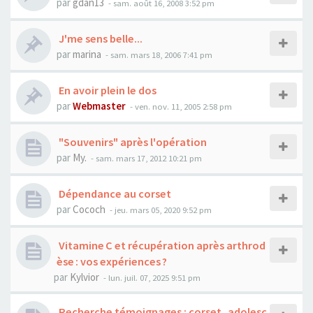
par
gdan13
- sam. août 16, 2008 3:52 pm
J'me sens belle...
par
marina
- sam. mars 18, 2006 7:41 pm
En avoir plein le dos
par
Webmaster
- ven. nov. 11, 2005 2:58 pm
"Souvenirs" après l'opération
par
My.
- sam. mars 17, 2012 10:21 pm
Dépendance au corset
par
Cococh
- jeu. mars 05, 2020 9:52 pm
Vitamine C et récupération après arthrod
èse : vos expériences ?
par
Kylvior
- lun. juil. 07, 2025 9:51 pm
Recherche témoignages : corset, adolesc