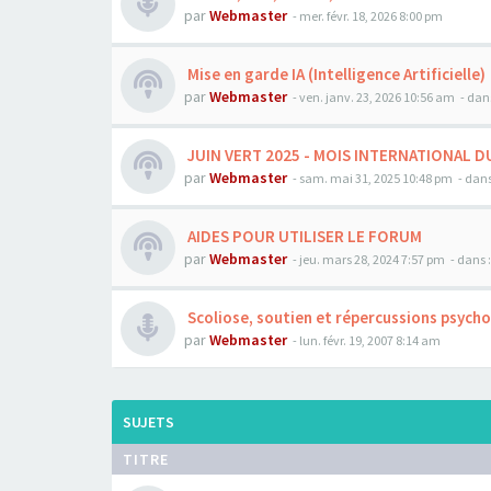
par
Webmaster
- mer. févr. 18, 2026 8:00 pm
Mise en garde IA (Intelligence Artificielle)
par
Webmaster
- ven. janv. 23, 2026 10:56 am
- dan
JUIN VERT 2025 - MOIS INTERNATIONAL D
par
Webmaster
- sam. mai 31, 2025 10:48 pm
- dans
AIDES POUR UTILISER LE FORUM
par
Webmaster
- jeu. mars 28, 2024 7:57 pm
- dans 
Scoliose, soutien et répercussions psych
par
Webmaster
- lun. févr. 19, 2007 8:14 am
SUJETS
TITRE