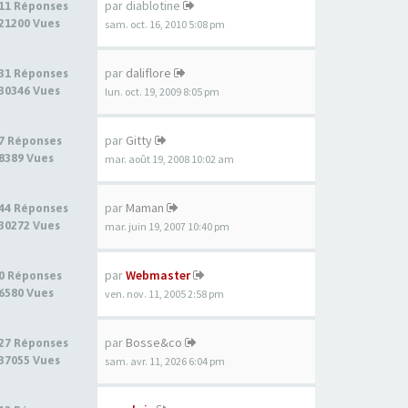
par
diablotine
11 Réponses
21200 Vues
sam. oct. 16, 2010 5:08 pm
par
daliflore
31 Réponses
30346 Vues
lun. oct. 19, 2009 8:05 pm
par
Gitty
7 Réponses
8389 Vues
mar. août 19, 2008 10:02 am
par
Maman
44 Réponses
30272 Vues
mar. juin 19, 2007 10:40 pm
par
Webmaster
0 Réponses
6580 Vues
ven. nov. 11, 2005 2:58 pm
par
Bosse&co
27 Réponses
37055 Vues
sam. avr. 11, 2026 6:04 pm