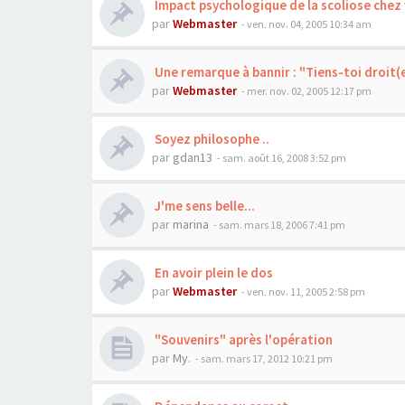
Impact psychologique de la scoliose chez 
par
Webmaster
- ven. nov. 04, 2005 10:34 am
Une remarque à bannir : "Tiens-toi droit(e
par
Webmaster
- mer. nov. 02, 2005 12:17 pm
Soyez philosophe ..
par
gdan13
- sam. août 16, 2008 3:52 pm
J'me sens belle...
par
marina
- sam. mars 18, 2006 7:41 pm
En avoir plein le dos
par
Webmaster
- ven. nov. 11, 2005 2:58 pm
"Souvenirs" après l'opération
par
My.
- sam. mars 17, 2012 10:21 pm