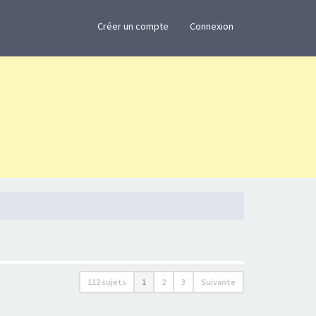
×
Créer un compte
Connexion
112 sujets
1
2
3
Suivante