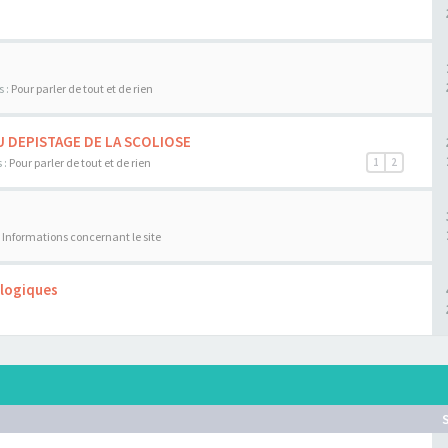
s :
Pour parler de tout et de rien
U DEPISTAGE DE LA SCOLIOSE
 :
Pour parler de tout et de rien
1
2
:
Informations concernant le site
ologiques