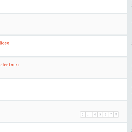
liose
 alentours
1
…
4
5
6
7
8