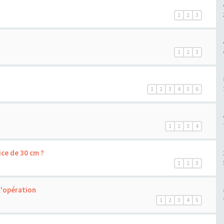
1
2
3
1
2
3
1
2
3
4
5
6
1
2
3
4
ce de 30 cm ?
1
2
3
l'opération
1
2
3
4
5