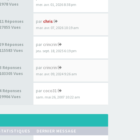
2978 Vues
mer. avr. 01, 2026 8:38 pm
par
chris
11 Réponses
27055 Vues
mar. avr. 07, 2026 10:19 am
par
crincrin
29 Réponses
115583 Vues
jeu. sept. 18, 2025 6:19 pm
par
crincrin
3 Réponses
103305 Vues
mar. avr. 09, 2024 9:26 am
par
coco31
4 Réponses
29906 Vues
sam. mai 26, 2007 10:22 am
STATISTIQUES
DERNIER MESSAGE