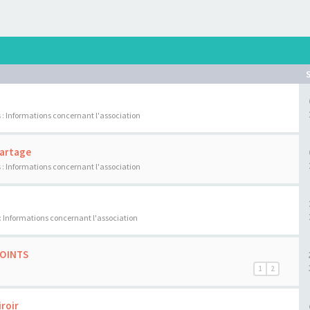
 :
Informations concernant l'association
Partage
 :
Informations concernant l'association
:
Informations concernant l'association
JOINTS
1
2
iroir