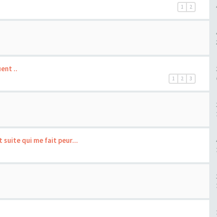
1
2
ent ..
1
2
3
suite qui me fait peur...