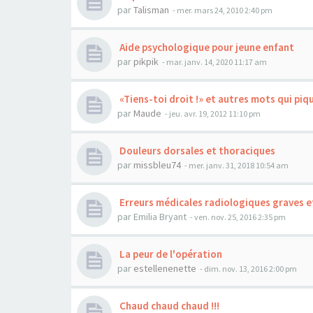
par
Talisman
- mer. mars 24, 2010 2:40 pm
Aide psychologique pour jeune enfant
par
pikpik
- mar. janv. 14, 2020 11:17 am
«Tiens-toi droit !» et autres mots qui piqu
par
Maude
- jeu. avr. 19, 2012 11:10 pm
Douleurs dorsales et thoraciques
par
missbleu74
- mer. janv. 31, 2018 10:54 am
Erreurs médicales radiologiques graves et 
par
Emilia Bryant
- ven. nov. 25, 2016 2:35 pm
La peur de l'opération
par
estellenenette
- dim. nov. 13, 2016 2:00 pm
Chaud chaud chaud !!!