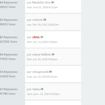
par
Mackiify-Gris
44 Réponses
28333 Vues
mar. mai 12, 2026 6:13 pm
par
crincrin
43 Réponses
49223 Vues
ven. févr. 05, 2021 10:00 am
par
chris
82 Réponses
117301 Vues
dim. oct. 11, 2020 7:50 pm
par
marie-hélène
46 Réponses
77075 Vues
dim. juil. 03, 2016 9:56 pm
par
choupina34
34 Réponses
51428 Vues
mar. avr. 22, 2014 6:13 pm
par
Valou
67 Réponses
97785 Vues
sam. janv. 12, 2013 9:34 pm