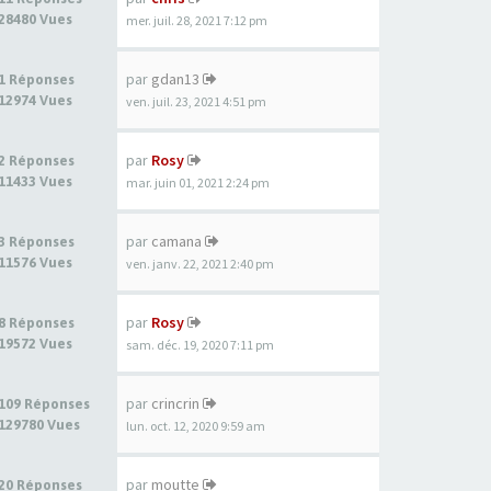
28480 Vues
mer. juil. 28, 2021 7:12 pm
par
gdan13
1 Réponses
12974 Vues
ven. juil. 23, 2021 4:51 pm
par
Rosy
2 Réponses
11433 Vues
mar. juin 01, 2021 2:24 pm
par
camana
3 Réponses
11576 Vues
ven. janv. 22, 2021 2:40 pm
par
Rosy
8 Réponses
19572 Vues
sam. déc. 19, 2020 7:11 pm
par
crincrin
109 Réponses
129780 Vues
lun. oct. 12, 2020 9:59 am
par
moutte
20 Réponses