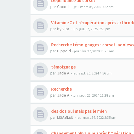
Dépendance au corset
par
Cococh
- jeu. mars 05, 2020 9:52 pm
Vitamine C et récupération après arthrodè
par
Kylvior
- lun. juil. 07, 2025 9:51 pm
Recherche témoignages : corset, adolesc
par
Dippold
- jeu. févr. 27, 2020 11:26 am
témoignage
par
Jade A
- jeu. sept. 26, 2024 4:56 pm
Recherche
par
Jade A
- lun. sept. 23, 2024 11:28 am
des dos oui mais pas le mien
par
LISABLEU
- jeu. mars 24, 2022 2:35 pm
Changement physique après l'Opération