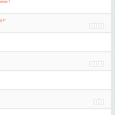
vous ?
) !"
1
2
3
1
2
3
1
2