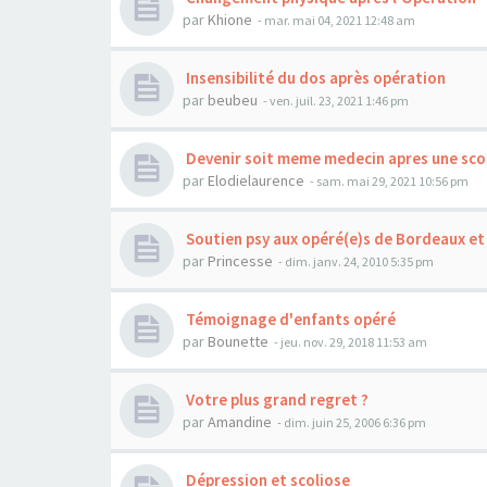
par
Khione
- mar. mai 04, 2021 12:48 am
Insensibilité du dos après opération
par
beubeu
- ven. juil. 23, 2021 1:46 pm
Devenir soit meme medecin apres une sco
par
Elodielaurence
- sam. mai 29, 2021 10:56 pm
Soutien psy aux opéré(e)s de Bordeaux et
par
Princesse
- dim. janv. 24, 2010 5:35 pm
Témoignage d'enfants opéré
par
Bounette
- jeu. nov. 29, 2018 11:53 am
Votre plus grand regret ?
par
Amandine
- dim. juin 25, 2006 6:36 pm
Dépression et scoliose