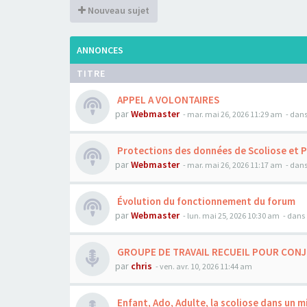
Nouveau sujet
ANNONCES
TITRE
APPEL A VOLONTAIRES
par
Webmaster
- mar. mai 26, 2026 11:29 am
- dans
Protections des données de Scoliose et 
par
Webmaster
- mar. mai 26, 2026 11:17 am
- dans
Évolution du fonctionnement du forum
par
Webmaster
- lun. mai 25, 2026 10:30 am
- dans 
GROUPE DE TRAVAIL RECUEIL POUR CON
par
chris
- ven. avr. 10, 2026 11:44 am
Enfant, Ado, Adulte, la scoliose dans un m