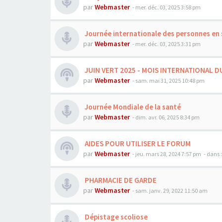
par
Webmaster
- mer. déc. 03, 2025 3:58 pm
Journée internationale des personnes en 
par
Webmaster
- mer. déc. 03, 2025 3:31 pm
JUIN VERT 2025 - MOIS INTERNATIONAL D
par
Webmaster
- sam. mai 31, 2025 10:48 pm
Journée Mondiale de la santé
par
Webmaster
- dim. avr. 06, 2025 8:34 pm
AIDES POUR UTILISER LE FORUM
par
Webmaster
- jeu. mars 28, 2024 7:57 pm
- dans 
PHARMACIE DE GARDE
par
Webmaster
- sam. janv. 29, 2022 11:50 am
Dépistage scoliose