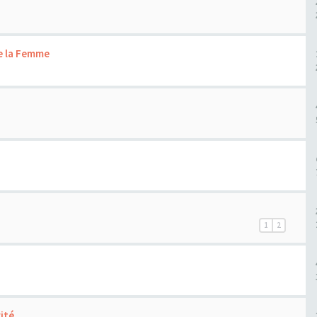
e la Femme
1
2
ité