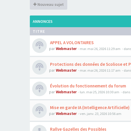
Nouveau sujet
ANNONCES
TITRE
APPEL A VOLONTAIRES
par
Webmaster
- mar. mai 26, 2026 11:29 am
- dans
Protections des données de Scoliose et 
par
Webmaster
- mar. mai 26, 2026 11:17 am
- dans
Évolution du fonctionnement du forum
par
Webmaster
- lun. mai 25, 2026 10:30 am
- dans 
Mise en garde IA (Intelligence Artificielle)
par
Webmaster
- ven. janv. 23, 2026 10:56 am
Rallye Gazelles des Possibles