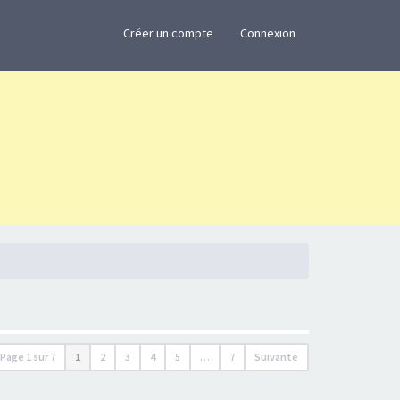
×
Créer un compte
Connexion
Page
1
sur
7
1
2
3
4
5
…
7
Suivante