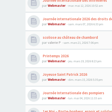
Journée internationale des infirmières
par
Webmaster
- mar. mai 12, 2026 10:52 am
Journée internationale 2026 des droits d
par
Webmaster
- sam. mars 07, 2026 6:33 pm
scoliose au château de chambord
par
valerie P
- sam. mars 21, 2026 7:06 pm
Printemps 2026
par
Webmaster
- jeu. mars 19, 2026 8:23 pm
Joyeuse Saint Patrick 2026
par
Webmaster
- dim. mars 15, 2026 5:35 pm
Journée Internationale des pompiers
par
Webmaster
- lun. mai 04, 2026 11:33 am
1er Mai – Porte-bonheur, espoir et solidar