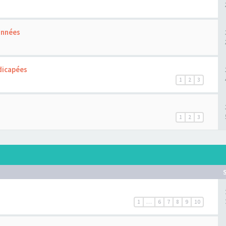
onnées
dicapées
1
2
3
1
2
3
1
…
6
7
8
9
10