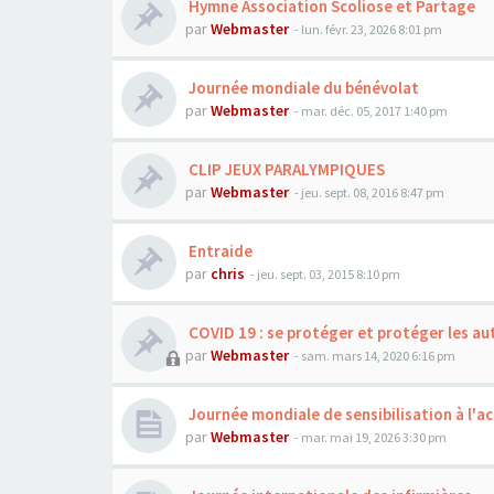
Hymne Association Scoliose et Partage
par
Webmaster
- lun. févr. 23, 2026 8:01 pm
Journée mondiale du bénévolat
par
Webmaster
- mar. déc. 05, 2017 1:40 pm
CLIP JEUX PARALYMPIQUES
par
Webmaster
- jeu. sept. 08, 2016 8:47 pm
Entraide
par
chris
- jeu. sept. 03, 2015 8:10 pm
COVID 19 : se protéger et protéger les au
par
Webmaster
- sam. mars 14, 2020 6:16 pm
Journée mondiale de sensibilisation à l'ac
par
Webmaster
- mar. mai 19, 2026 3:30 pm