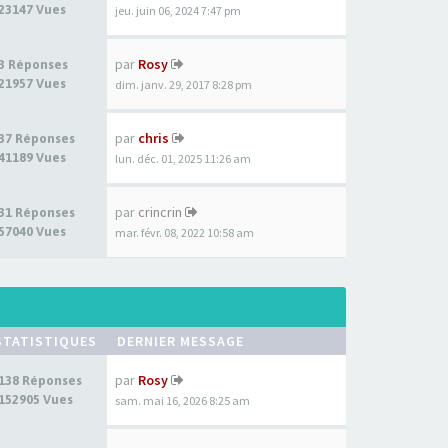
23147 Vues
jeu. juin 06, 2024 7:47 pm
par
Rosy
3 Réponses
21957 Vues
dim. janv. 29, 2017 8:28 pm
par
chris
37 Réponses
41189 Vues
lun. déc. 01, 2025 11:26 am
par
crincrin
31 Réponses
57040 Vues
mar. févr. 08, 2022 10:58 am
STATISTIQUES
DERNIER MESSAGE
par
Rosy
138 Réponses
152905 Vues
sam. mai 16, 2026 8:25 am