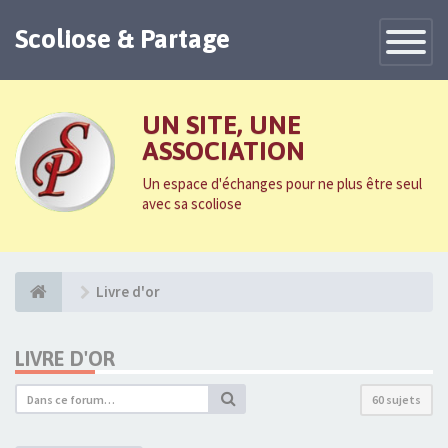
Scoliose & Partage
Toggle
Navigatio
UN SITE, UNE
ASSOCIATION
Un espace d'échanges pour ne plus être seul
avec sa scoliose
Livre d'or
LIVRE D'OR
60 sujets