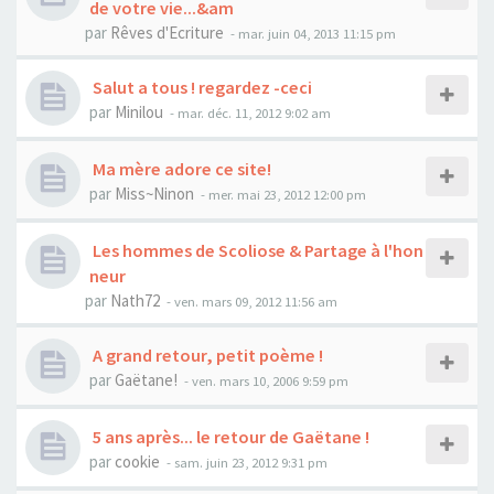
de votre vie...&am
par
Rêves d'Ecriture
- mar. juin 04, 2013 11:15 pm
Salut a tous ! regardez -ceci
par
Minilou
- mar. déc. 11, 2012 9:02 am
Ma mère adore ce site!
par
Miss~Ninon
- mer. mai 23, 2012 12:00 pm
Les hommes de Scoliose & Partage à l'hon
neur
par
Nath72
- ven. mars 09, 2012 11:56 am
A grand retour, petit poème !
par
Gaëtane!
- ven. mars 10, 2006 9:59 pm
5 ans après... le retour de Gaëtane !
par
cookie
- sam. juin 23, 2012 9:31 pm