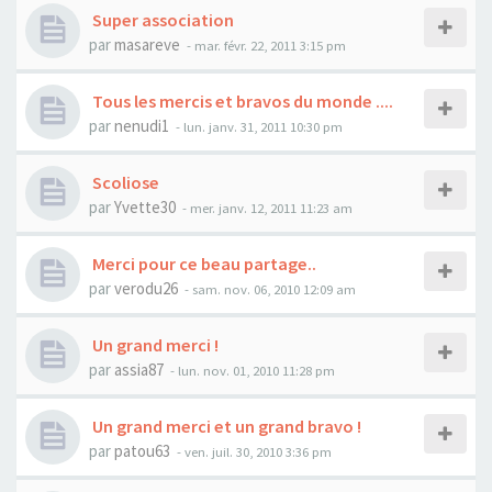
Super association
par
masareve
- mar. févr. 22, 2011 3:15 pm
Tous les mercis et bravos du monde ....
par
nenudi1
- lun. janv. 31, 2011 10:30 pm
Scoliose
par
Yvette30
- mer. janv. 12, 2011 11:23 am
Merci pour ce beau partage..
par
verodu26
- sam. nov. 06, 2010 12:09 am
Un grand merci !
par
assia87
- lun. nov. 01, 2010 11:28 pm
Un grand merci et un grand bravo !
par
patou63
- ven. juil. 30, 2010 3:36 pm