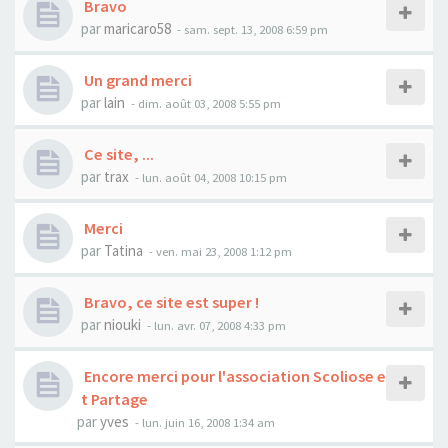
Bravo
par
maricaro58
- sam. sept. 13, 2008 6:59 pm
Un grand merci
par
lain
- dim. août 03, 2008 5:55 pm
Ce site, ...
par
trax
- lun. août 04, 2008 10:15 pm
Merci
par
Tatina
- ven. mai 23, 2008 1:12 pm
Bravo, ce site est super !
par
niouki
- lun. avr. 07, 2008 4:33 pm
Encore merci pour l'association Scoliose e
t Partage
par
yves
- lun. juin 16, 2008 1:34 am