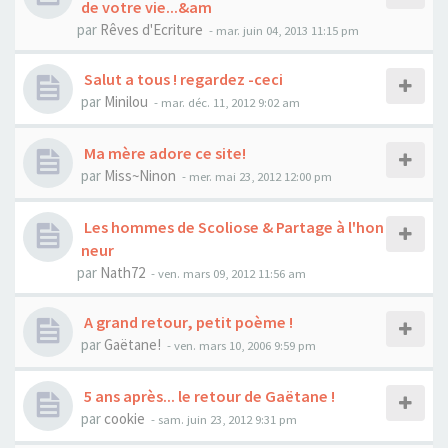
de votre vie...&am
par
Rêves d'Ecriture
- mar. juin 04, 2013 11:15 pm
Salut a tous ! regardez -ceci
par
Minilou
- mar. déc. 11, 2012 9:02 am
Ma mère adore ce site!
par
Miss~Ninon
- mer. mai 23, 2012 12:00 pm
Les hommes de Scoliose & Partage à l'hon
neur
par
Nath72
- ven. mars 09, 2012 11:56 am
A grand retour, petit poème !
par
Gaëtane!
- ven. mars 10, 2006 9:59 pm
5 ans après... le retour de Gaëtane !
par
cookie
- sam. juin 23, 2012 9:31 pm