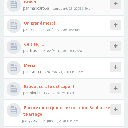
Bravo
par
maricaro58
- sam. sept. 13, 2008 6:59 pm
Un grand merci
par
lain
- dim. août 03, 2008 5:55 pm
Ce site, ...
par
trax
- lun. août 04, 2008 10:15 pm
Merci
par
Tatina
- ven. mai 23, 2008 1:12 pm
Bravo, ce site est super !
par
niouki
- lun. avr. 07, 2008 4:33 pm
Encore merci pour l'association Scoliose e
t Partage
par
yves
- lun. juin 16, 2008 1:34 am