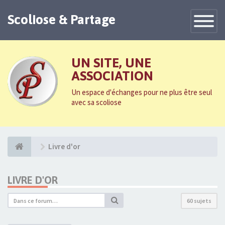
Scoliose & Partage
Toggle
Navigatio
UN SITE, UNE
ASSOCIATION
Un espace d'échanges pour ne plus être seul
avec sa scoliose
Livre d'or
LIVRE D'OR
60 sujets