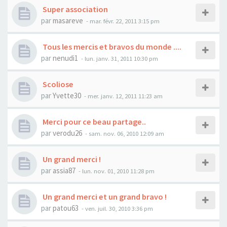
Super association
par
masareve
- mar. févr. 22, 2011 3:15 pm
Tous les mercis et bravos du monde ....
par
nenudi1
- lun. janv. 31, 2011 10:30 pm
Scoliose
par
Yvette30
- mer. janv. 12, 2011 11:23 am
Merci pour ce beau partage..
par
verodu26
- sam. nov. 06, 2010 12:09 am
Un grand merci !
par
assia87
- lun. nov. 01, 2010 11:28 pm
Un grand merci et un grand bravo !
par
patou63
- ven. juil. 30, 2010 3:36 pm